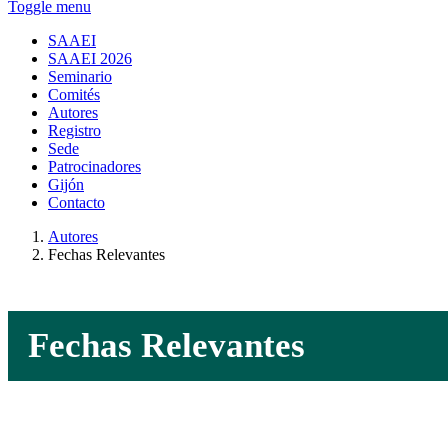
Toggle menu
SAAEI
SAAEI 2026
Seminario
Comités
Autores
Registro
Sede
Patrocinadores
Gijón
Contacto
Autores
Fechas Relevantes
Fechas Relevantes