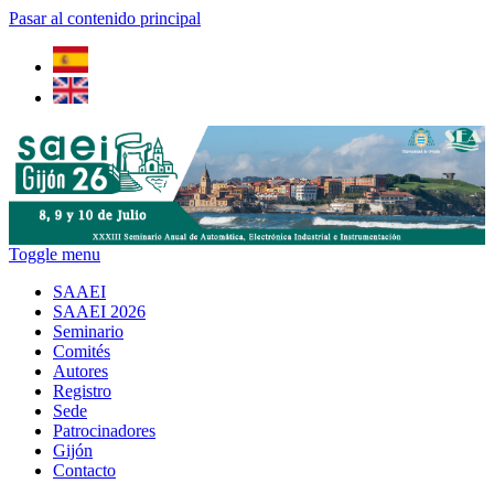
Pasar al contenido principal
Toggle menu
SAAEI
SAAEI 2026
Seminario
Comités
Autores
Registro
Sede
Patrocinadores
Gijón
Contacto